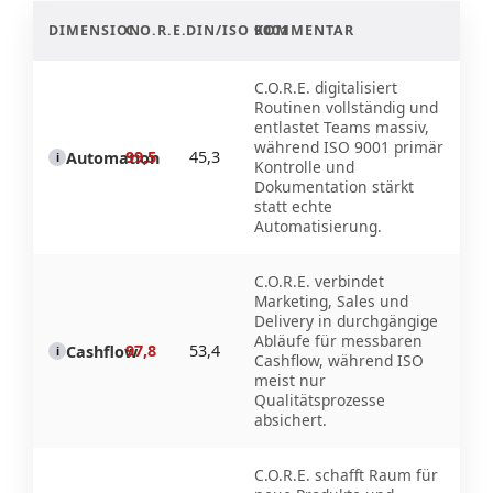
DIMENSION
C.O.R.E.
DIN/ISO 9001
KOMMENTAR
C.O.R.E. digitalisiert
Routinen vollständig und
entlastet Teams massiv,
während ISO 9001 primär
99,5
45,3
Automation
i
Kontrolle und
Dokumentation stärkt
statt echte
Automatisierung.
C.O.R.E. verbindet
Marketing, Sales und
Delivery in durchgängige
Abläufe für messbaren
97,8
53,4
Cashflow
i
Cashflow, während ISO
meist nur
Qualitätsprozesse
absichert.
C.O.R.E. schafft Raum für