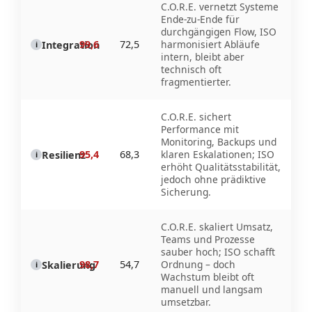
C.O.R.E. vernetzt Systeme
Ende-zu-Ende für
durchgängigen Flow, ISO
99,6
72,5
harmonisiert Abläufe
Integration
i
intern, bleibt aber
technisch oft
fragmentierter.
C.O.R.E. sichert
Performance mit
Monitoring, Backups und
95,4
68,3
klaren Eskalationen; ISO
Resilienz
i
erhöht Qualitätsstabilität,
jedoch ohne prädiktive
Sicherung.
C.O.R.E. skaliert Umsatz,
Teams und Prozesse
sauber hoch; ISO schafft
98,7
54,7
Ordnung – doch
Skalierung
i
Wachstum bleibt oft
manuell und langsam
umsetzbar.