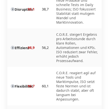
neue Produkte und
schnelle Tests im Daily
95,1
38,7
Business; ISO fokussiert
Disruption
i
Stabilität statt mutigem
Wandel und
Marktinnovation.
C.O.R.E. steigert Ergebnis
pro Arbeitsstunde durch
klare Rollen,
98,9
56,2
Automationen und KPIs.
Effizienz
i
ISO reduziert zwar Fehler,
erhöht jedoch
Prozessaufwand.
C.O.R.E. reagiert agil auf
neue Tools und
Marktimpulse, ISO setzt
96,7
60,1
feste Normen und ist
Flexibilität
i
dadurch stabil, aber oft
langsam bei
Anpassungen.