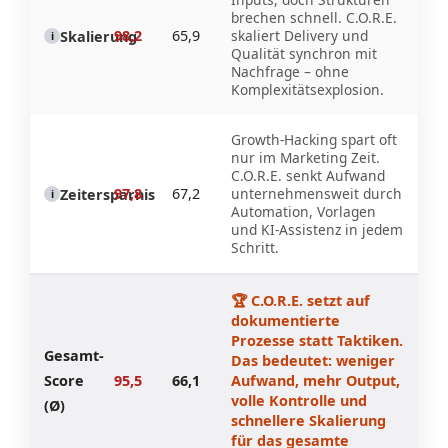
brechen schnell. C.O.R.E.
98,2
65,9
skaliert Delivery und
Skalierung
i
Qualität synchron mit
Nachfrage – ohne
Komplexitätsexplosion.
Growth-Hacking spart oft
nur im Marketing Zeit.
C.O.R.E. senkt Aufwand
97,8
67,2
unternehmensweit durch
Zeitersparnis
i
Automation, Vorlagen
und KI-Assistenz in jedem
Schritt.
🏆 C.O.R.E. setzt auf
dokumentierte
Prozesse statt Taktiken.
Gesamt-
Das bedeutet: weniger
Score
95,5
66,1
Aufwand, mehr Output,
volle Kontrolle und
(Ø)
schnellere Skalierung
für das gesamte