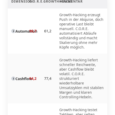
DIMENSION
C.O.R.E.
GROWTH-HACKS
KOMMENTAR
Growth-Hacking erzeugt
Push in der Akquise, doch
operative Last bleibt
manuell. C.O.R.E.
96,7
61,2
Automation
i
automatisiert Abläufe
vollständig und macht
Skalierung ohne mehr
Köpfe möglich.
Growth-Hacking liefert
schneller Reichweite,
aber Cashflow bleibt
volatil. C.O.R.E.
94,2
77,4
strukturiert
Cashflow
i
wiederholbare
Umsatzzyklen mit stabilen
Margen und klaren
Controlling-Hebeln.
Growth-Hacking testet
Taktiken, aber selten