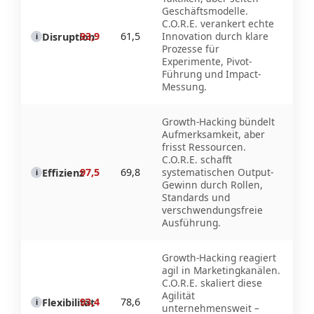
Geschäftsmodelle.
C.O.R.E. verankert echte
93,9
61,5
Innovation durch klare
Disruption
i
Prozesse für
Experimente, Pivot-
Führung und Impact-
Messung.
Growth-Hacking bündelt
Aufmerksamkeit, aber
frisst Ressourcen.
C.O.R.E. schafft
97,5
69,8
systematischen Output-
Effizienz
i
Gewinn durch Rollen,
Standards und
verschwendungsfreie
Ausführung.
Growth-Hacking reagiert
agil in Marketingkanälen.
C.O.R.E. skaliert diese
Agilität
93,4
78,6
Flexibilität
i
unternehmensweit –