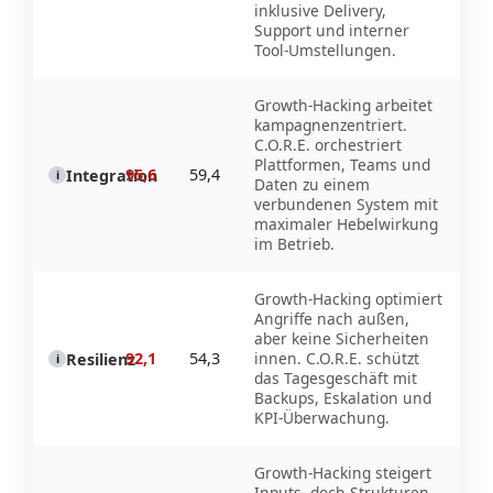
inklusive Delivery,
Support und interner
Tool-Umstellungen.
Growth-Hacking arbeitet
kampagnenzentriert.
C.O.R.E. orchestriert
Plattformen, Teams und
95,6
59,4
Integration
i
Daten zu einem
verbundenen System mit
maximaler Hebelwirkung
im Betrieb.
Growth-Hacking optimiert
Angriffe nach außen,
aber keine Sicherheiten
92,1
54,3
innen. C.O.R.E. schützt
Resilienz
i
das Tagesgeschäft mit
Backups, Eskalation und
KPI-Überwachung.
Growth-Hacking steigert
Inputs, doch Strukturen